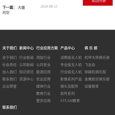
返回列表
2019-08-15
下一篇：
大疆
司空
关于我们
新闻中心
行业应用方案
产品中心
俱 乐 部
关于我们
行业新闻
测绘行业
消费级无人机
机甲大师俱乐部
社会责任
公司新闻
公共安全
专业级无人机
飞友会
加入我们
知识资讯
能源应用
行业级无人机
穿越机俱乐部
联系我们
资源中心
农业应用
影像系列产品
金鹰航空俱乐部
企业荣誉
媒体行业
镜头及配件
设备租赁
教育行业
软件系列
更多应用
STEAM教育
联系我们