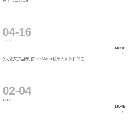
区联投中心四楼DJI
04-16
2020
MORE
2020年4月15日，合肥滨湖大疆创新授权店（合肥机甲大师俱乐部），迎来了肥东教体局的老师们，他们今天要来这里参加RoboMaster机甲大师课程的最后一次培训。
02-04
2020
MORE