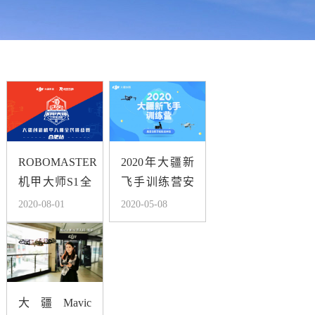
ROBOMASTER
2020年大疆新
机甲大师S1全
飞手训练营安
民挑战赛--合
徽区报名开始
2020-08-01
2020-05-08
肥站 报名启动
了
大疆Mavic