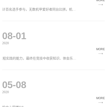
MORE
8月21-23日，由大疆创新主办、疆来智趣承办的机甲大师全民挑战赛合肥站完美落幕！本次全民挑战赛共计百名选手参与，无数机甲爱好者同台比拼。机甲对抗、热闹非凡。选手年龄更是横跨幼儿园乃至大学生，打造了一场如火如荼的机甲对抗大赛。
08-01
2020
MORE
机甲大师全民挑战赛合肥站由大疆创新主办，疆来智趣承办。旨在鼓励科技爱好者体验人工智能，培养工程实践的能力，最终在竞技中收获知识、体会乐趣。
05-08
2020
MORE