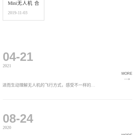
Mini无人机 合
肥大疆授权店
2019-11-03
测评
04-21
2021
MORE
在大疆无人机编程假期营，我们从认识RMTT无人机组成结构开启。通过无人机的构造，了解飞行原理，进而生动理解无人机的飞行方式，感受不一样的操控体验。
08-24
2020