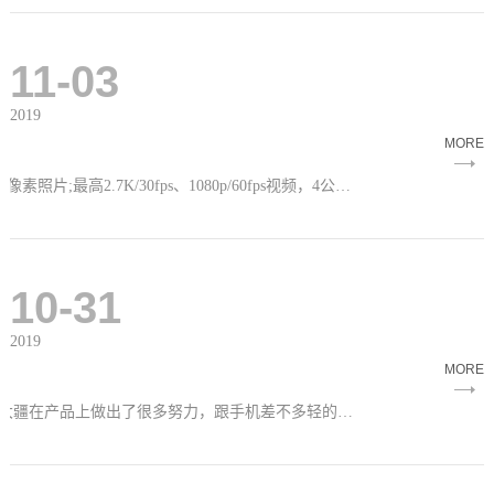
11-03
2019
MORE
249g超轻重量，30分钟最长飞行时间，1/2.3英寸CMOS传感器，光圈：f/2.8，等效焦距：24 mm，1200万像素照片;最高2.7K/30fps、1080p/60fps视频，4公里高清图传，视觉+GPS悬停，三轴云台，售价2699元，畅飞套装3399元。
10-31
2019
MORE
合肥大疆授权店带您体验最新的DJI 御 Mini 航拍入门无人机，为了实现“轻尽所能，你也能飞”的承诺，大疆在产品上做出了很多努力，跟手机差不多轻的御Mini，249克可折叠超轻机身，带上它前往多国旅行都无需登记注册